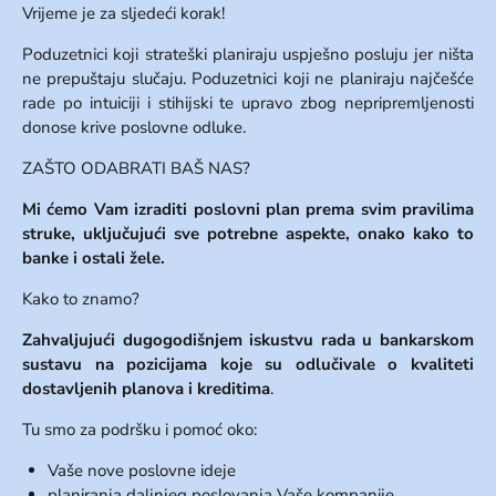
Vrijeme je za sljedeći korak!
Poduzetnici koji strateški planiraju uspješno posluju jer ništa
ne prepuštaju slučaju. Poduzetnici koji ne planiraju najčešće
rade po intuiciji i stihijski te upravo zbog nepripremljenosti
donose krive poslovne odluke.
ZAŠTO ODABRATI BAŠ NAS?
Mi ćemo Vam izraditi poslovni plan prema svim pravilima
struke, uključujući sve potrebne aspekte, onako kako to
banke i ostali žele.
Kako to znamo?
Zahvaljujući
dugogodišnjem iskustvu rada u bankarskom
sustavu na pozicijama koje su odlučivale o kvaliteti
dostavljenih planova i kreditima
.
Tu smo za podršku i pomoć oko:
Vaše nove poslovne ideje
planiranja daljnjeg poslovanja Vaše kompanije