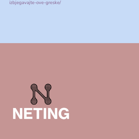
izbjegavajte-ove-greske/