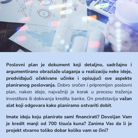
Poslovni plan je dokument
koji detaljno, sadržajno i
argumentirano obrazlaže ulaganja u realizaciju neke ideje,
predviđajući očekivane učinke i opisujući sve aspekte
planiranog poslovanja.
Dobro sročen i pripremljen poslovni
plan, nakon ideje, najvažniji je korak u procesu traženja
investitora ili dobivanja kredita banke. On predstavlja
važan
alat koji odgovara kako planiramo ostvariti dobit
.
Imate ideju koju planirate sami financirati? Dovoljan Vam
je kredit manji od 700 tisuća kuna? Zanima Vas da li je
projekt stvarno toliko dobar koliko vam se čini?