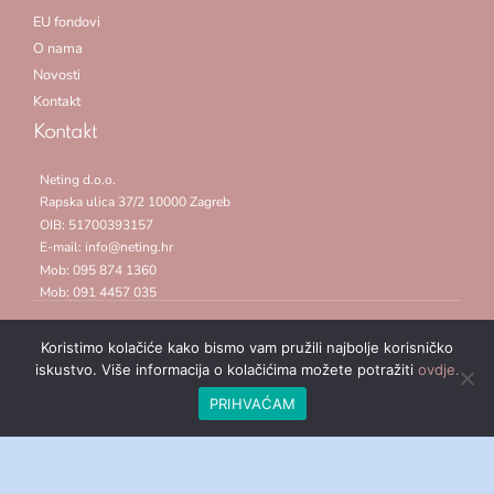
EU fondovi
O nama
Novosti
Kontakt
Kontakt
Neting d.o.o.
Rapska ulica 37/2 10000 Zagreb
OIB: 51700393157
E-mail: info@neting.hr
Mob: 095 874 1360
Mob: 091 4457 035
©2021 Neting. Sva prava pridržana
Koristimo kolačiće kako bismo vam pružili najbolje korisničko
iskustvo. Više informacija o kolačićima možete potražiti
ovdje.
PRIHVAĆAM